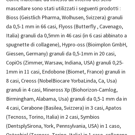
mascellare sono stati utilizzati i seguenti prodotti :
Bioss (Geistlich Pharma, Wolhusen, Svizzera) granuli
da 0,5-1 mm in 66 casi, Flyoss (Butterfly , Cavenago,
Italia) granuli da 0,5mm in 46 casi (in 6 casi abbinato a
spugnette di collagene), Hypro-oss (Bioimplon GmbH,
Giessen, Germany) granuli da 0,5-1mm in 20 casi,
CopiOs (Zimmer, Warsaw, Indiana, USA) granuli 0,25-
1mm in 11 casi, Endobone (Biomet, France) granuli in
8 casi, Creoss (NobelBiocare YorbaLinda, Ca, Usa)
granuli in 4 casi, Mineross Xp (Biohorizon-Camlog,
Birmingham, Alabama, Usa) granuli da 0,5-1 mm da in
4 casi, Cerabone (Basilea, Svizzera) in 3 casi, Apatos
(Tecnoss, Torino, Italia) in 2 casi, Symbios
(DentsplySirona, York, Pennsylvania, USA) in 1 caso,
Osteobiol (Tecnoss, Torino, Italia) in 1 caso, collagene