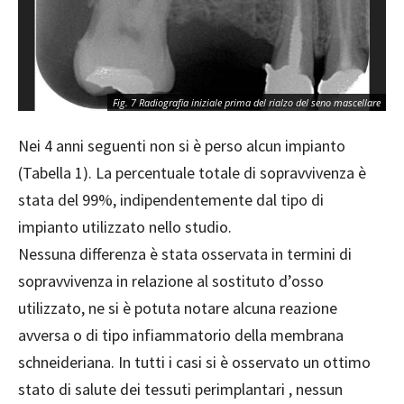
Fig
Fig. 7 Radiografia iniziale prima del rialzo del seno mascellare
te
Nei 4 anni seguenti non si è perso alcun impianto
(Tabella 1). La percentuale totale di sopravvivenza è
stata del 99%, indipendentemente dal tipo di
impianto utilizzato nello studio.
Nessuna differenza è stata osservata in termini di
so
pravvivenza in relazione al sostituto d’osso
utilizzato, ne si è potuta notare alcuna reazione
avversa o di tipo infiammatorio della membrana
schneideriana. In tutti i casi si è osservato un ottimo
stato di salute dei tessuti perimplantari , nessun