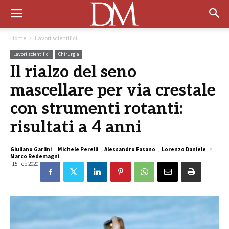
Home
Lavori scientifici
Lavori scientifici
Chirurgia
Il rialzo del seno
mascellare per via crestale
con strumenti rotanti:
risultati a 4 anni
Giuliano Garlini
,
Michele Perelli
,
Alessandro Fasano
,
Lorenzo Daniele
e
Marco Redemagni
15 Feb 2020