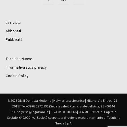
La rivista
Abbonati
Pubblicità
Tecniche Nuove
Informativa sulla privacy
Cookie Policy
© 2026 DM Il Dentista Moderno | Helyx srl a socio unico | Milano: Via Eritrea, 21 –
20157 Tel +39 02 2772 991 (Sede legale) | Roma: Viale dell'Arte, 25 - 00144
PEC helyx.srl@legalmail.it | P.IVA 07106000966 | REA MI - 1935962 | Capitale
Sociale: €40.000 i.v. | Società soggetta a direzione e coordinamento di Tecniche
Nuove S.p.A.