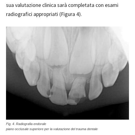
sua valutazione clinica sarà completata con esami
radiografici appropriati (Figura 4).
Fig. 4. Radiografia endorale
piano occlusale superiore per la valutazione del trauma dentale