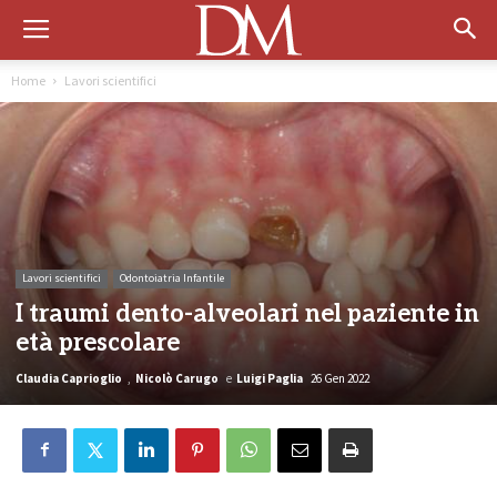
Home
Lavori scientifici
Lavori scientifici
Odontoiatria Infantile
I traumi dento-alveolari nel paziente in
età prescolare
Claudia Caprioglio
,
Nicolò Carugo
e
Luigi Paglia
26 Gen 2022