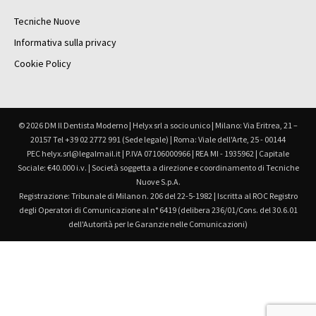
Tecniche Nuove
Informativa sulla privacy
Cookie Policy
© 2026 DM Il Dentista Moderno | Helyx srl a socio unico | Milano: Via Eritrea, 21 –
20157 Tel +39 02 2772 991 (Sede legale) | Roma: Viale dell'Arte, 25 - 00144
PEC helyx.srl@legalmail.it | P.IVA 07106000966 | REA MI - 1935962 | Capitale
Sociale: €40.000 i.v. | Società soggetta a direzione e coordinamento di Tecniche
Nuove S.p.A.
Registrazione: Tribunale di Milano n. 206 del 22-5-1982 | Iscritta al ROC Registro
degli Operatori di Comunicazione al n° 6419 (delibera 236/01/Cons. del 30.6.01
dell'Autorità per le Garanzie nelle Comunicazioni)