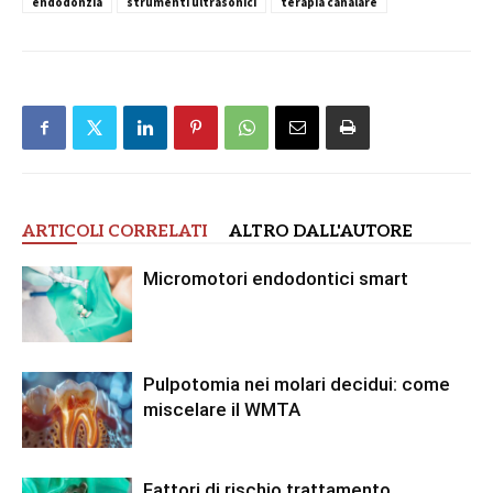
endodonzia
strumenti ultrasonici
terapia canalare
ARTICOLI CORRELATI
ALTRO DALL'AUTORE
Micromotori endodontici smart
Pulpotomia nei molari decidui: come
miscelare il WMTA
Fattori di rischio trattamento