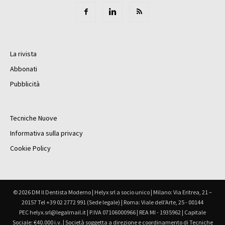
La rivista
Abbonati
Pubblicità
Tecniche Nuove
Informativa sulla privacy
Cookie Policy
© 2026 DM Il Dentista Moderno | Helyx srl a socio unico | Milano: Via Eritrea, 21 –
20157 Tel +39 02 2772 991 (Sede legale) | Roma: Viale dell'Arte, 25 - 00144
PEC helyx.srl@legalmail.it | P.IVA 07106000966 | REA MI - 1935962 | Capitale
Sociale: €40.000 i.v. | Società soggetta a direzione e coordinamento di Tecniche