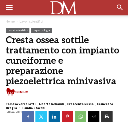
Home
Lavori scientifici
Lavori scientifici
Implantologia
Cresta ossea sottile
trattamento con impianto
cuneiforme e
preparazione
piezoelettrica minivasiva
Premium
Tomaso Vercellotti
,
Alberto Rebaudi
,
Crescenzo Russo
,
Francesco
Oreglia
e
Claudio Stacchi
20 Nov 2019