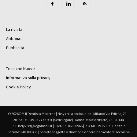
La rivista
Abbonati
Pubblicità
Tecniche Nuove
Informativa sulla privacy
Cookie Policy
© 2026 DM Il Dentista Moderno | Helyx srl a socio unico | Milano: Via Eritrea, 21 –
20157 Tel +39 02 2772 991 (Sede legale) | Roma: Viale dell'Arte, 25 - 00144
PEC helyx.srl@legalmail.it | P.IVA 07106000966 | REA MI - 1935962 | Capitale
Sociale: €40.000 i.v. | Società soggetta a direzione e coordinamento di Tecniche