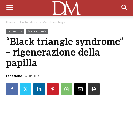
Home
Letteratura
Parodontologia
Letteratura
Parodontologia
“Black triangle syndrome”
– rigenerazione della
papilla
redazione
22 Dic 2017