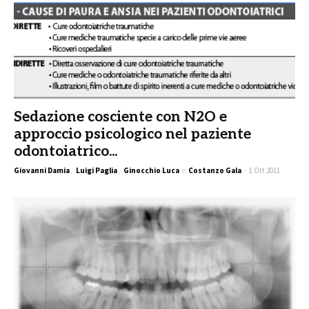
Sedazione cosciente con N2O e
approccio psicologico nel paziente
odontoiatrico...
Giovanni Damia
,
Luigi Paglia
,
Ginocchio Luca
e
Costanzo Gala
-
1 Ott 2011