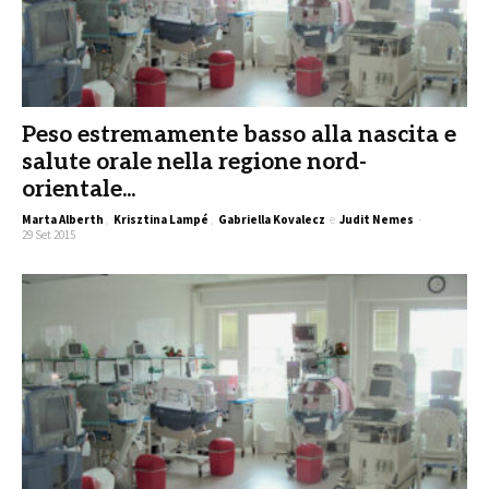
Peso estremamente basso alla nascita e
salute orale nella regione nord-
orientale...
Marta Alberth
,
Krisztina Lampé
,
Gabriella Kovalecz
e
Judit Nemes
-
29 Set 2015