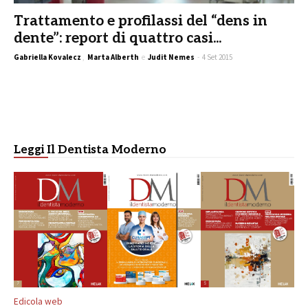
Trattamento e profilassi del “dens in
dente”: report di quattro casi...
Gabriella Kovalecz
,
Marta Alberth
e
Judit Nemes
-
4 Set 2015
Leggi Il Dentista Moderno
Edicola web