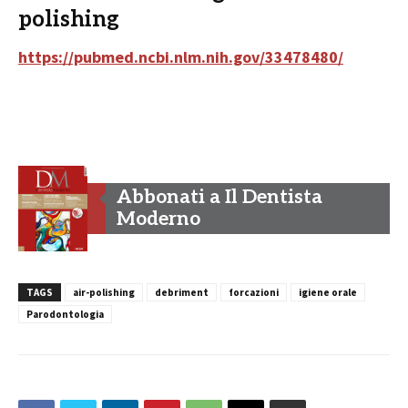
polishing
https://pubmed.ncbi.nlm.nih.gov/33478480/
Abbonati a Il Dentista
Moderno
TAGS
air-polishing
debriment
forcazioni
igiene orale
Parodontologia