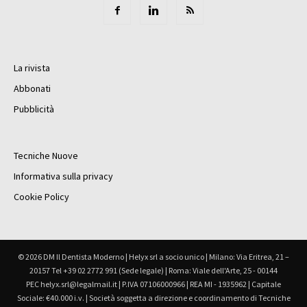
La rivista
Abbonati
Pubblicità
Tecniche Nuove
Informativa sulla privacy
Cookie Policy
© 2026 DM Il Dentista Moderno | Helyx srl a socio unico | Milano: Via Eritrea, 21 –
20157 Tel +39 02 2772 991 (Sede legale) | Roma: Viale dell'Arte, 25 - 00144
PEC helyx.srl@legalmail.it | P.IVA 07106000966 | REA MI - 1935962 | Capitale
Sociale: €40.000 i.v. | Società soggetta a direzione e coordinamento di Tecniche