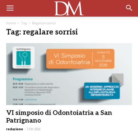
Home
Tag
Regalare sorrisi
Tag: regalare sorrisi
VI simposio di Odontoiatria a San
Patrignano
redazione
-
7 Ott 2016