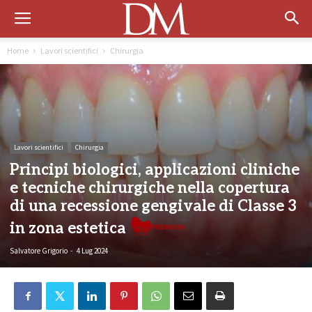
Home
Lavori scientifici
Chirurgia
Lavori scientifici
Chirurgia
Principi biologici, applicazioni cliniche
e tecniche chirurgiche nella copertura
di una recessione gengivale di Classe 3
Prem
in zona estetica
Salvatore Grigorio
-
4 Lug 2024