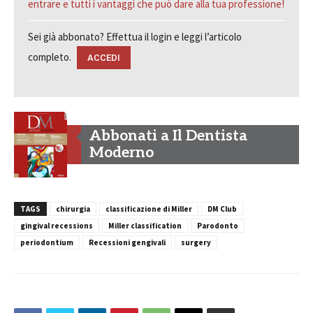
entrare e tutti i vantaggi che può dare alla tua professione!
Sei già abbonato? Effettua il login e leggi l’articolo
completo.
ACCEDI
Abbonati a Il Dentista
Moderno
TAGS
chirurgia
classificazione di Miller
DM Club
gingival recessions
Miller classification
Parodonto
periodontium
Recessioni gengivali
surgery