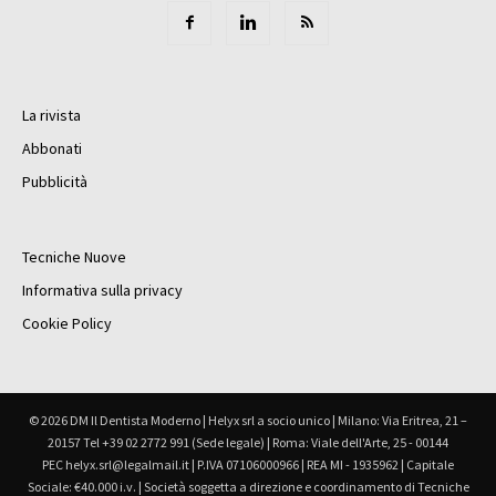
La rivista
Abbonati
Pubblicità
Tecniche Nuove
Informativa sulla privacy
Cookie Policy
© 2026 DM Il Dentista Moderno | Helyx srl a socio unico | Milano: Via Eritrea, 21 –
20157 Tel +39 02 2772 991 (Sede legale) | Roma: Viale dell'Arte, 25 - 00144
PEC helyx.srl@legalmail.it | P.IVA 07106000966 | REA MI - 1935962 | Capitale
Sociale: €40.000 i.v. | Società soggetta a direzione e coordinamento di Tecniche