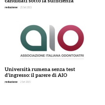
candidati sotto la sufficienza
redazione
-
25 Set 2015
Università rumena senza test
d’ingresso: il parere di AIO
redazione
-
2 Set 2015