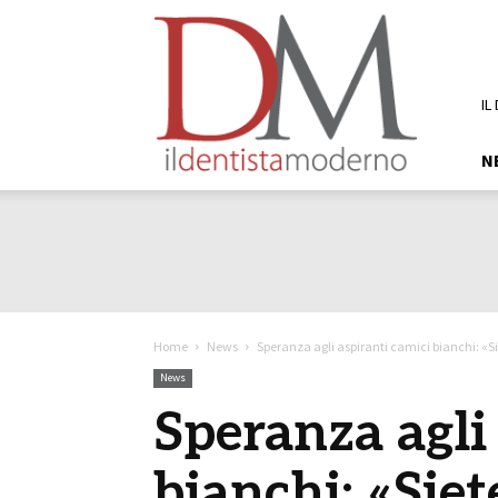
DM
Il
Dentista
Moderno
IL
N
Home
News
Speranza agli aspiranti camici bianchi: «Si
News
Speranza agli
bianchi: «Siet