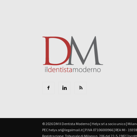
© 2026 DM Il Dentista Moderno | Helyx srl a socio unico | Milano
PEC helyx.srl@legalmail.it | P.IVA 07106000966 | REA MI - 1935
Registrazione: Tribunale di Milano n. 206 del 22-5-1982 | Iscr