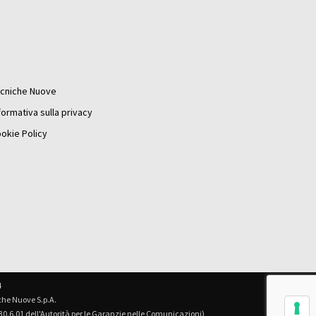
cniche Nuove
formativa sulla privacy
okie Policy
4
iche Nuove S.p.A.
 30.6.01 dell'Autorità per le Garanzie nelle Comunicazioni)