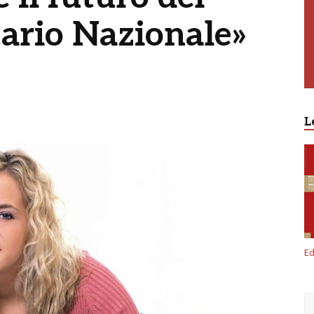
tario Nazionale»
L
Ed