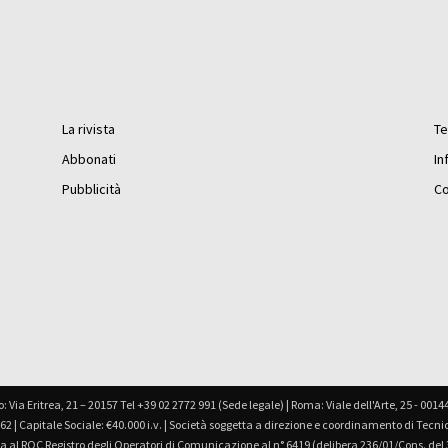
La rivista
Te
Abbonati
In
Pubblicità
Co
: Via Eritrea, 21 – 20157 Tel +39 02 2772 991 (Sede legale) | Roma: Viale dell'Arte, 25 - 0014
962 | Capitale Sociale: €40.000 i.v. | Società soggetta a direzione e coordinamento di Tecn
itta al ROC Registro degli Operatori di Comunicazione al n° 6419 (delibera 236/01/Cons. del