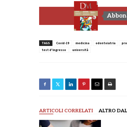
Abbona
TAGS
Covid-19
medicina
odontoiatria
pro
test d'ingresso
università
ARTICOLI CORRELATI
ALTRO DAL