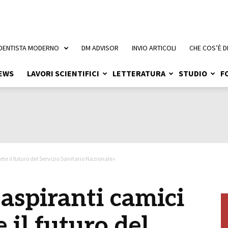
 DENTISTA MODERNO
DM ADVISOR
INVIO ARTICOLI
CHE COS’È D
EWS
LAVORI SCIENTIFICI
LETTERATURA
STUDIO
F
ete il futuro del Servizio Sanitario Nazionale»
 aspiranti camici
e il futuro del