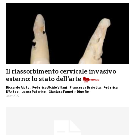
Il riassorbimento cervicale invasivo
esterno: lo stato dell’arte
Riccardo Aiuto
,
Federico Alcide Villani
,
Francesca Braiotta
,
Federica
D’Anteo
,
Luana Patarino
,
Gianluca Fumei
e
Dino Re
-
3 Set 2022