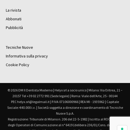
La rivista
Abbonati
Pubblicità
Tecniche Nuove
Informativa sulla privacy
Cookie Policy
© 2026 DM Il Dentista Moderno | Helyx srl a socio unico | Milano: Via Eritrea, 21 –
20157 Tel +39 02 2772 991 (Sede legale) | Roma: Viale dell'Arte, 25 - 00144
PEC helyx.srl@legalmail.it | P.IVA 07106000966 | REA MI - 1935962 | Capitale
Sociale: €40.000 i.v. | Società soggetta a direzione e coordinamento di Tecniche
Nuove S.p.A.
Registrazione: Tribunale di Milano n. 206 del 22-5-1982 | Iscritta al ROC Registro
degli Operatori di Comunicazione al n° 6419 (delibera 236/01/Cons. del 30.6.01