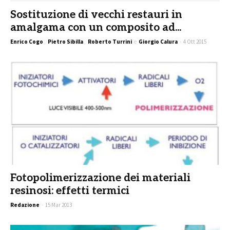
Sostituzione di vecchi restauri in
amalgama con un composito ad...
Enrico Cogo
,
Pietro Sibilla
,
Roberto Turrini
e
Giorgio Calura
-
4 Ott 2015
Fotopolimerizzazione dei materiali
resinosi: effetti termici
Redazione
-
15 Mar 2013