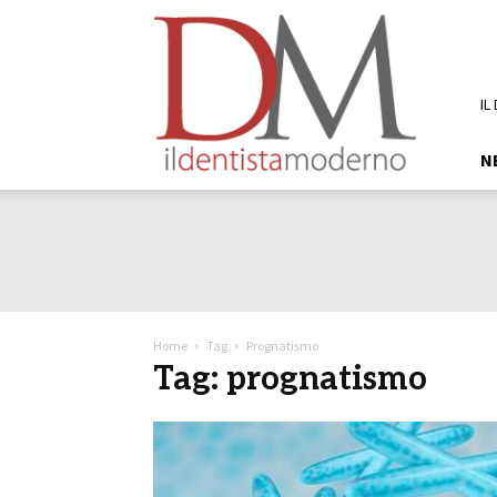
DM
Il
Dentista
Moderno
IL
N
Home
Tag
Prognatismo
Tag: prognatismo