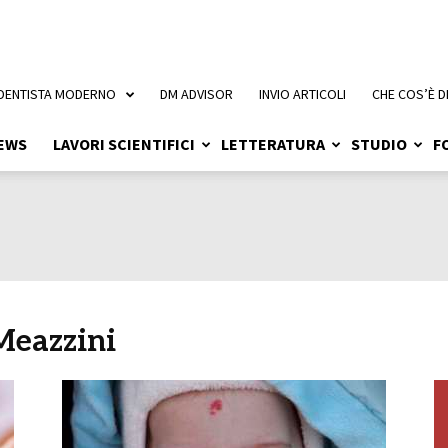
 DENTISTA MODERNO
DM ADVISOR
INVIO ARTICOLI
CHE COS’È D
EWS
LAVORI SCIENTIFICI
LETTERATURA
STUDIO
F
Meazzini