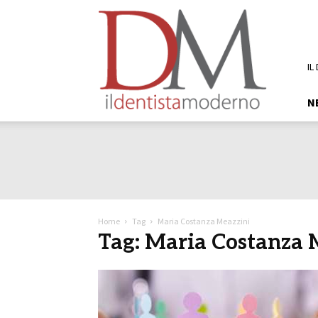
DM
Il
Dentista
Moderno
IL
N
Home
Tag
Maria Costanza Meazzini
Tag: Maria Costanza 