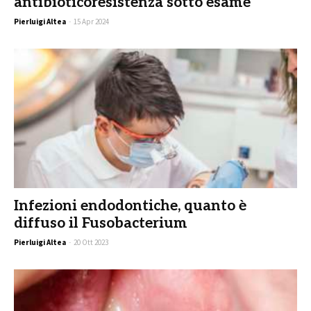
antibioticoresistenza sotto esame
Pierluigi Altea
-
15 Apr 2024
Infezioni endodontiche, quanto è
diffuso il Fusobacterium
Pierluigi Altea
-
20 Ott 2023