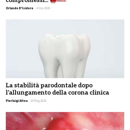
compromessi...
Premi
Orlando D'Isidoro
-
4 Giu 2024
La stabilità parodontale dopo
l’allungamento della corona clinica
Pierluigi Altea
-
10 Mag 2024