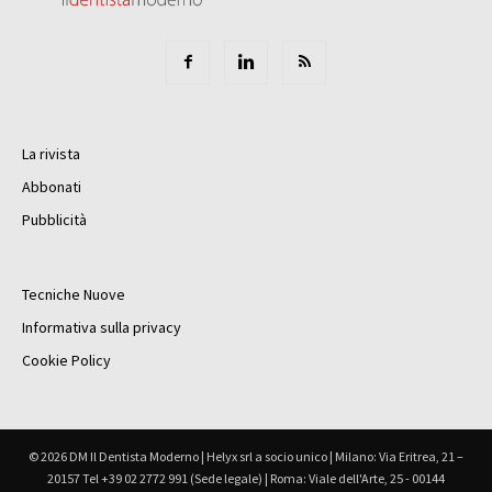
La rivista
Abbonati
Pubblicità
Tecniche Nuove
Informativa sulla privacy
Cookie Policy
© 2026 DM Il Dentista Moderno | Helyx srl a socio unico | Milano: Via Eritrea, 21 –
20157 Tel +39 02 2772 991 (Sede legale) | Roma: Viale dell'Arte, 25 - 00144