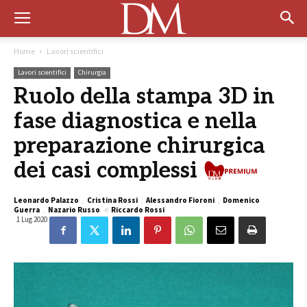
Home
Lavori scientifici
Lavori scientifici
Chirurgia
Ruolo della stampa 3D in
fase diagnostica e nella
preparazione chirurgica
dei casi complessi
Leonardo Palazzo
,
Cristina Rossi
,
Alessandro Fioroni
,
Domenico
Guerra
,
Nazario Russo
e
Riccardo Rossi
1 Lug 2020