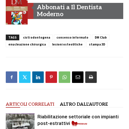
Abbonati a Il Dentista
Moderno
TAGS
cisti odontogena
consenso informato
DM Club
enucleazione chirurgica
lesioni osteolitiche
stampa 3D
ARTICOLI CORRELATI
ALTRO DALL'AUTORE
Riabilitazione settoriale con impianti
post-estrattivi