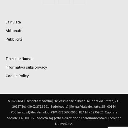
La rivista
Abbonati
Pubblicità
Tecniche Nuove
Informativa sulla privacy
Cookie Policy
© 2026 DM Il Dentista Moderno | Helyx srl a socio unico | Milano: Via Eritrea, 21 –
20157 Tel +39 02 2772 991 (Sede legale) | Roma: Viale dell'Arte, 25 - 00144
PEC helyx.srl@legalmail.it | P.IVA 07106000966 | REA MI - 1935962 | Capitale
Sociale: €40.000 i.v. | Società soggetta a direzione e coordinamento di Tecniche
Nuove S.p.A.