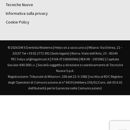
Tecniche Nuove
Informativa sulla privacy
Cookie Policy
© 2026 DM Il Dentista Moderno | Helyx srl a socio unico | Milano: Via Eritrea, 21 –
20157 Tel +39 02 2772 991 (Sede legale) | Roma: Viale dell'Arte, 25 - 00144
PEC helyx.srl@legalmail.it | P.IVA 07106000966 | REA MI - 1935962 | Capitale
Sociale: €40.000 i.v. | Società soggetta a direzione e coordinamento di Tecniche
Nuove S.p.A.
Registrazione: Tribunale di Milano n. 206 del 22-5-1982 | Iscritta al ROC Registro
degli Operatori di Comunicazione al n° 6419 (delibera 236/01/Cons. del 30.6.01
dell'Autorità per le Garanzie nelle Comunicazioni)