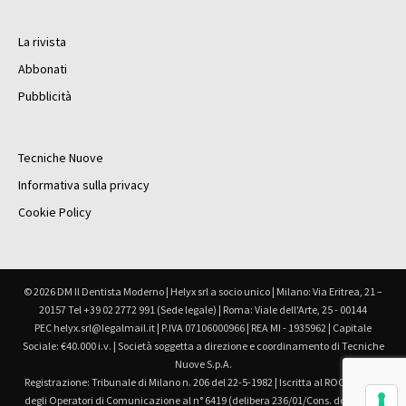
La rivista
Abbonati
Pubblicità
Tecniche Nuove
Informativa sulla privacy
Cookie Policy
© 2026 DM Il Dentista Moderno | Helyx srl a socio unico | Milano: Via Eritrea, 21 –
20157 Tel +39 02 2772 991 (Sede legale) | Roma: Viale dell'Arte, 25 - 00144
PEC helyx.srl@legalmail.it | P.IVA 07106000966 | REA MI - 1935962 | Capitale
Sociale: €40.000 i.v. | Società soggetta a direzione e coordinamento di Tecniche
Nuove S.p.A.
Registrazione: Tribunale di Milano n. 206 del 22-5-1982 | Iscritta al ROC Registro
degli Operatori di Comunicazione al n° 6419 (delibera 236/01/Cons. del 30.6.01