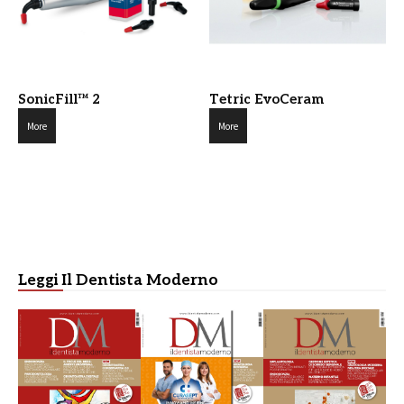
SonicFill™ 2
Tetric EvoCeram
More
More
Leggi Il Dentista Moderno