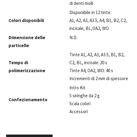
di denti molli
Disponibile in 12 tinte:
Colori disponibili
A1, A2, A3, A3.5, A4, B1, B2, C2,
incisale, BL,OA2, WO
Dimensione delle
N.D.
particelle
Tinte A1, A2, A3, A3.5, B1, B2,
Tempo di
C2, BL, incisale: 20 s
polimerizzazione
Tinte A4, OA2, WO: 40 s
Incrementi di 2 mm di spessore
Intro Kit:
5 siringhe da 2 g
Confezionamento
Scala colori
Accessori