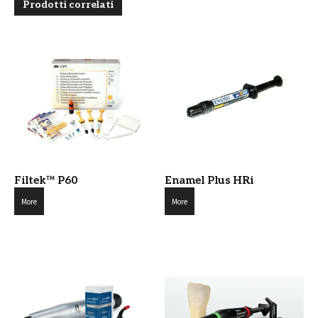
Prodotti correlati
Filtek™ P60
Enamel Plus HRi
More
More