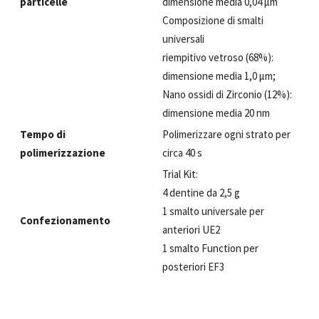
particelle
dimensione media 0,04 μm
Composizione di smalti
universali
riempitivo vetroso (68%):
dimensione media 1,0 μm;
Nano ossidi di Zirconio (12%):
dimensione media 20 nm
Tempo di
Polimerizzare ogni strato per
polimerizzazione
circa 40 s
Trial Kit:
4 dentine da 2,5 g
1 smalto universale per
Confezionamento
anteriori UE2
1 smalto Function per
posteriori EF3