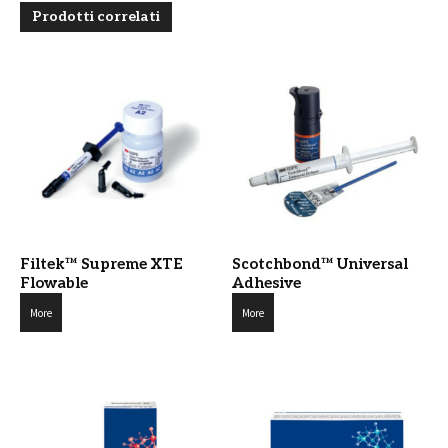
Prodotti correlati
Filtek™ Supreme XTE
Scotchbond™ Universal
Flowable
Adhesive
More
More