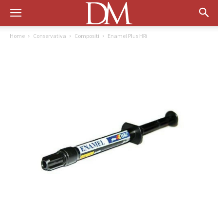
Home
Conservativa
Compositi
Enamel Plus HRi