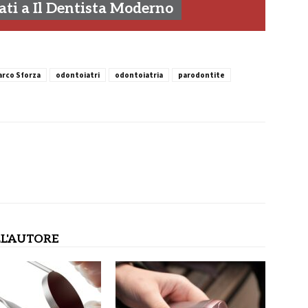
ti a Il Dentista Moderno
arco Sforza
odontoiatri
odontoiatria
parodontite
L'AUTORE