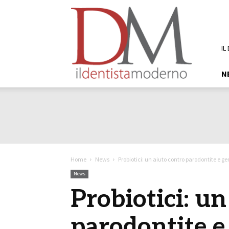
DM
Il
Dentista
Moderno
IL
N
Home
News
Probiotici: un aiuto contro parodontite e ge
News
Probiotici: un
parodontite e