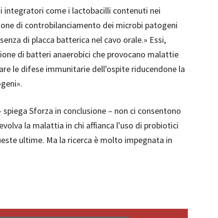
integratori come i lactobacilli contenuti nei
zione di controbilanciamento dei microbi patogeni
senza di placca batterica nel cavo orale.» Essi,
azione di batteri anaerobici che provocano malattie
are le difese immunitarie dell'ospite riducendone la
ogeni».
i – spiega Sforza in conclusione – non ci consentono
lva la malattia in chi affianca l'uso di probiotici
queste ultime. Ma la ricerca è molto impegnata in