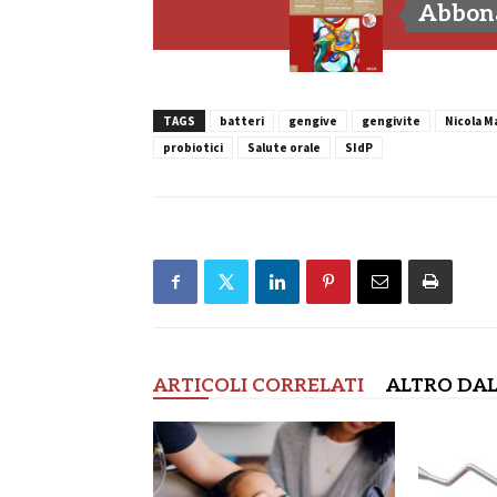
Abbona
TAGS
batteri
gengive
gengivite
Nicola M
probiotici
Salute orale
SIdP
ARTICOLI CORRELATI
ALTRO DAL