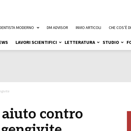
 DENTISTA MODERNO
DM ADVISOR
INVIO ARTICOLI
CHE COS’È D
EWS
LAVORI SCIENTIFICI
LETTERATURA
STUDIO
F
ngivite
 aiuto contro
 gengivite