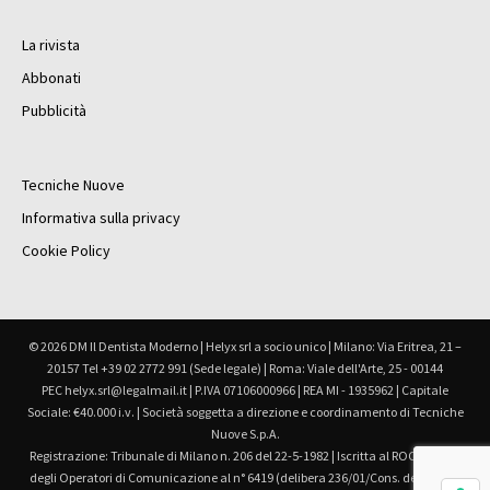
La rivista
Abbonati
Pubblicità
Tecniche Nuove
Informativa sulla privacy
Cookie Policy
© 2026 DM Il Dentista Moderno | Helyx srl a socio unico | Milano: Via Eritrea, 21 –
20157 Tel +39 02 2772 991 (Sede legale) | Roma: Viale dell'Arte, 25 - 00144
PEC helyx.srl@legalmail.it | P.IVA 07106000966 | REA MI - 1935962 | Capitale
Sociale: €40.000 i.v. | Società soggetta a direzione e coordinamento di Tecniche
Nuove S.p.A.
Registrazione: Tribunale di Milano n. 206 del 22-5-1982 | Iscritta al ROC Registro
degli Operatori di Comunicazione al n° 6419 (delibera 236/01/Cons. del 30.6.01