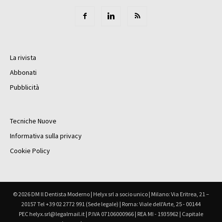
La rivista
Abbonati
Pubblicità
Tecniche Nuove
Informativa sulla privacy
Cookie Policy
© 2026 DM Il Dentista Moderno | Helyx srl a socio unico | Milano: Via Eritrea, 21 –
20157 Tel +39 02 2772 991 (Sede legale) | Roma: Viale dell'Arte, 25 - 00144
PEC helyx.srl@legalmail.it | P.IVA 07106000966 | REA MI - 1935962 | Capitale