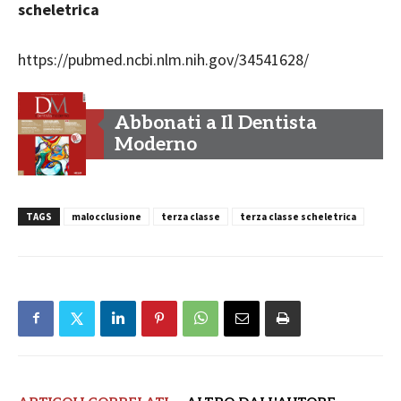
scheletrica
https://pubmed.ncbi.nlm.nih.gov/34541628/
Abbonati a Il Dentista
Moderno
TAGS
malocclusione
terza classe
terza classe scheletrica