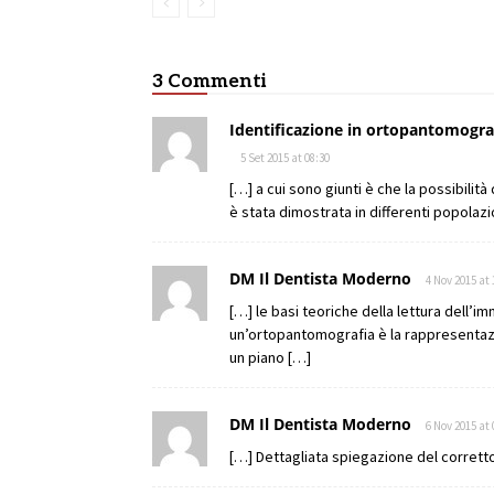
3 Commenti
Identificazione in ortopantomograf
5 Set 2015 at 08:30
[…] a cui sono giunti è che la possibilit
è stata dimostrata in differenti popolaz
DM Il Dentista Moderno
4 Nov 2015 at 
[…] le basi teoriche della lettura dell’
un’ortopantomografia è la rappresentazio
un piano […]
DM Il Dentista Moderno
6 Nov 2015 at 
[…] Dettagliata spiegazione del corret