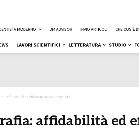
 DENTISTA MODERNO
DM ADVISOR
INVIO ARTICOLI
CHE COS’È D
EWS
LAVORI SCIENTIFICI
LETTERATURA
STUDIO
F
: affidabilità ed efficacia nel valutare l’età
ia: affidabilità ed ef