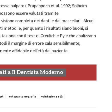
tessa pulpare ( Prapanpoch et al. 1992; Solheim
 possono essere valutati tramite
 visione completa dei denti e dei mascellari . Alcuni
i metodi e, per quanto i risultati siano buoni, si
zione con il test di Greulich e Pyle che analizzano
di il margine di errore cala sensibilmente,
nte affidabile dell'età del paziente.
ti a Il Dentista Moderno
opt
ortopantomografia
valutazione età