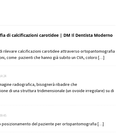
ia di calcificazioni carotidee | DM Il Dentista Moderno
à di rilevare calcificazioni carotidee attraverso ortopantomografia
ioni, come pazienti che hanno già subito un CVA, coloro […]
14:24
immagine radiografica, bisognerà ribadire che
ne di una struttura tridimensionale (un ovoide irregolare) su di
09:45
to posizionamento del paziente per ortopantomografia […]