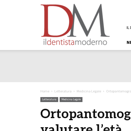
DM
Il
Dentista
Moderno
IL
N
Home
Letteratura
Medicina Legale
Ortopantomografia
Letteratura
Medicina Legale
Ortopantomograf
valutare l’età