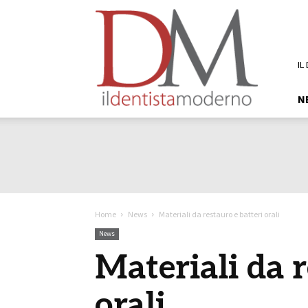
DM
Il
Dentista
Moderno
IL
N
Home
News
Materiali da restauro e batteri orali
News
Materiali da r
orali