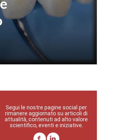
re
o
Segui le nostre pagine social per
rimanere aggiornato su articoli di
attualità, contenuti ad alto valore
scientifico, eventi e iniziative.