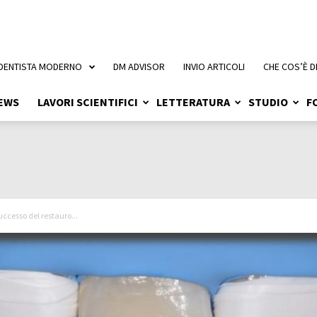
 DENTISTA MODERNO
DM ADVISOR
INVIO ARTICOLI
CHE COS’È D
EWS
LAVORI SCIENTIFICI
LETTERATURA
STUDIO
F
uccesso del restauro...