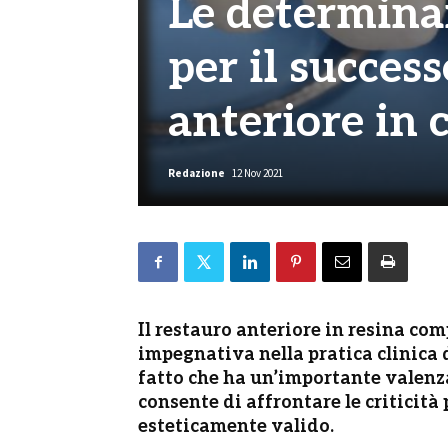
Le determinan
per il success
anteriore in
Redazione
12 Nov 2021
Il restauro anteriore in resina co
impegnativa nella pratica clinica 
fatto che ha un’importante valenza
consente di affrontare le criticità
esteticamente valido.