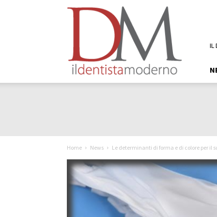
DM
Il
Dentista
Moderno
IL
N
Home
News
Le determinanti di forma e di colore per il s