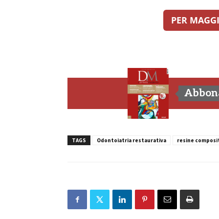
PER MAGGI
Abbona
TAGS
Odontoiatria restaurativa
resine composi