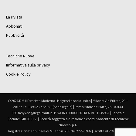
La rivista
Abbonati
Pubblicità
Tecniche Nuove
Informativa sulla privacy
Cookie Policy
© 2026 DM Il Dentista Moderno | Helyx srl a socio unico | Milano: Via Eritrea, 21 –
20157 Tel +39 02 2772 991 (Sede legale) | Roma: Viale dell'Arte, 25 - 00144
PEC helyx.srl@legalmail.it | P.IVA 07106000966 | REA MI - 1935962 | Capitale
Sociale: €40.000 i.v. | Società soggetta a direzione e coordinamento di Tecniche
Nuove S.p.A.
Registrazione: Tribunale di Milano n. 206 del 22-5-1982 | Iscritta al ROC Registro