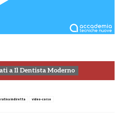
ti a Il Dentista Moderno
rativa indiretta
video-corso