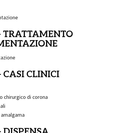
entazione
 3 – TRATTAMENTO
EMENTAZIONE
tazione
– CASI CLINICI
to chirurgico di corona
ali
 in amalgama
 – DISPENSA