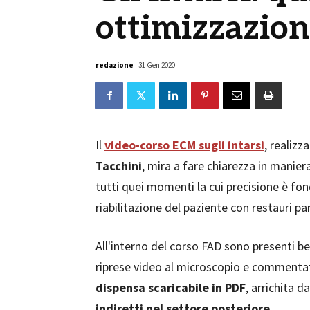
ottimizzazion
redazione
31 Gen 2020
Il
video-corso ECM
sugli intarsi
, realizz
Tacchini
, mira a fare chiarezza in manier
tutti quei momenti la cui precisione è f
riabilitazione del paziente con restauri par
All'interno del corso FAD sono presenti b
riprese video al microscopio e commentate
dispensa scaricabile in PDF
, arrichita d
indiretti nel settore posteriore
.