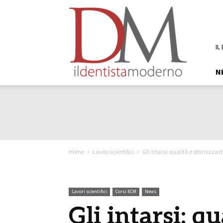
DM
Il
Dentista
Moderno
IL
N
Home
Lavori scientifici
Gli intarsi: qualità e ottimizzaz
Lavori scientifici
Corsi ECM
News
Gli intarsi: qu