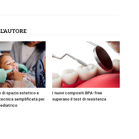
L'AUTORE
 di spazio estetico e
I nuovi compositi BPA-free
Premium
 tecnica semplificata per
superano il test di resistenza
pediatrico