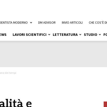
 DENTISTA MODERNO
DM ADVISOR
INVIO ARTICOLI
CHE COS’È D
EWS
LAVORI SCIENTIFICI
LETTERATURA
STUDIO
F
ione dei tempi
alità e