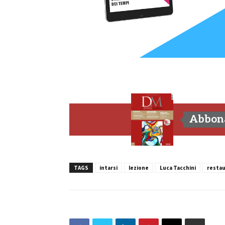
Abbona
TAGS
intarsi
lezione
Luca Tacchini
restau