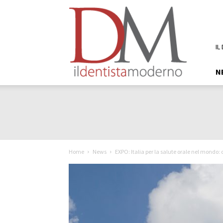
DM
Il
Dentista
Moderno
IL
N
Home
News
EXPO: Italia per la salute orale nel mondo: 