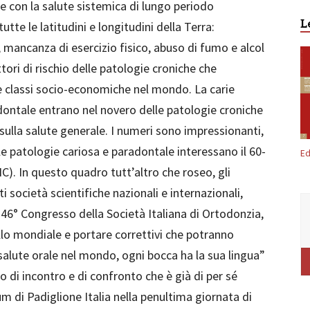
ne con la salute sistemica di lungo periodo
L
utte le latitudini e longitudini della Terra:
 mancanza di esercizio fisico, abuso di fumo e alcol
tori di rischio delle patologie croniche che
e classi socio-economiche nel mondo. La carie
radontale entrano nel novero delle patologie croniche
sulla salute generale. I numeri sono impressionanti,
 patologie cariosa e paradontale interessano il 60-
Ed
). In questo quadro tutt’altro che roseo, gli
i società scientifiche nazionali e internazionali,
 46° Congresso della Società Italiana di Ortodonzia,
ello mondiale e portare correttivi che potranno
la salute orale nel mondo, ogni bocca ha la sua lingua”
di incontro e di confronto che è già di per sé
um di Padiglione Italia nella penultima giornata di