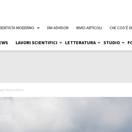
 DENTISTA MODERNO
DM ADVISOR
INVIO ARTICOLI
CHE COS’È D
EWS
LAVORI SCIENTIFICI
LETTERATURA
STUDIO
F
ogni bocca ha la...