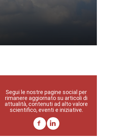
Segui le nostre pagine social per
rimanere aggiornato su articoli di
attualità, contenuti ad alto valore
scientifico, eventi e iniziative.