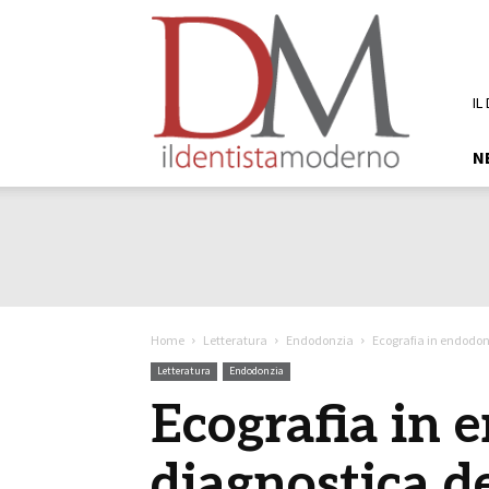
DM
Il
Dentista
Moderno
IL
N
Home
Letteratura
Endodonzia
Ecografia in endodonz
Letteratura
Endodonzia
Ecografia in 
diagnostica de