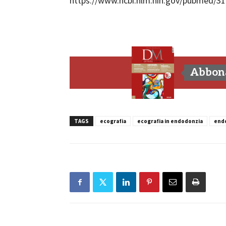
https://www.ncbi.nlm.nih.gov/pubmed/3
Abbona
TAGS
ecografia
ecografia in endodonzia
end