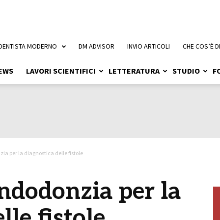
 DENTISTA MODERNO
DM ADVISOR
INVIO ARTICOLI
CHE COS’È D
EWS
LAVORI SCIENTIFICI
LETTERATURA
STUDIO
F
ia per la diagnostica delle fistole
endodonzia per la
lle fistole