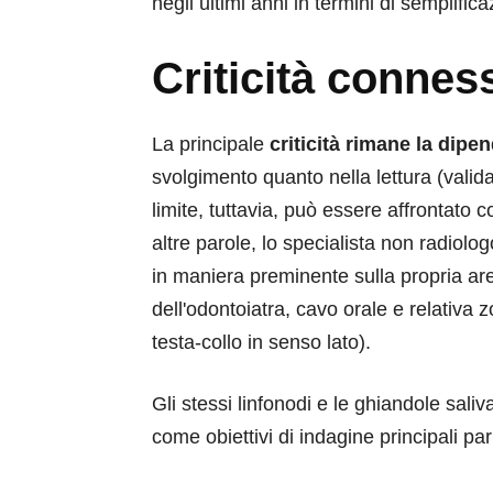
negli ultimi anni in termini di semplific
Criticità connes
La principale
criticità rimane la dipe
svolgimento quanto nella lettura (valid
limite, tuttavia, può essere affrontato c
altre parole, lo specialista non radiol
in maniera preminente sulla propria a
dell'odontoiatra, cavo orale e relativa 
testa-collo in senso lato).
Gli stessi linfonodi e le ghiandole saliva
come obiettivi di indagine principali pa