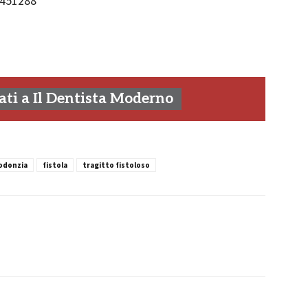
1451288
ti a Il Dentista Moderno
odonzia
fistola
tragitto fistoloso