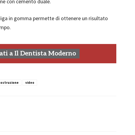
one con cemento duale.
 diga in gomma permette di ottenere un risultato
empo.
ti a Il Dentista Moderno
costruzione
video