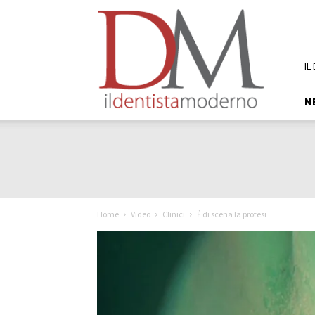
DM
Il
Dentista
Moderno
IL
N
Home
Video
Clinici
Ė di scena la protesi