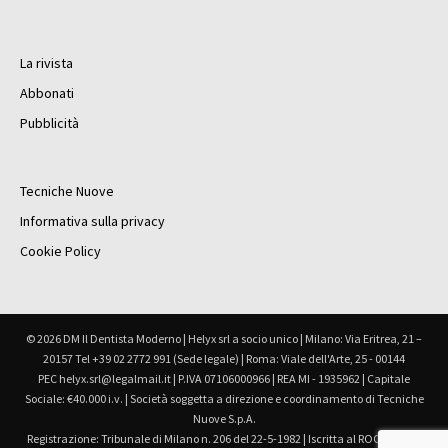
La rivista
Abbonati
Pubblicità
Tecniche Nuove
Informativa sulla privacy
Cookie Policy
© 2026 DM Il Dentista Moderno | Helyx srl a socio unico | Milano: Via Eritrea, 21 –
20157 Tel +39 02 2772 991 (Sede legale) | Roma: Viale dell'Arte, 25 - 00144
PEC helyx.srl@legalmail.it | P.IVA 07106000966 | REA MI - 1935962 | Capitale
Sociale: €40.000 i.v. | Società soggetta a direzione e coordinamento di Tecniche
Nuove S.p.A.
Registrazione: Tribunale di Milano n. 206 del 22-5-1982 | Iscritta al ROC Registro