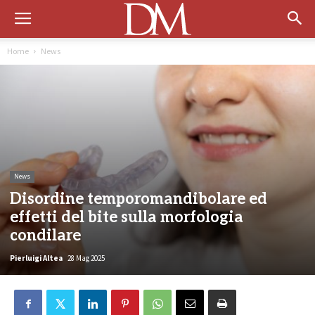
Home
News
News
Disordine temporomandibolare ed
effetti del bite sulla morfologia
condilare
Pierluigi Altea
28 Mag 2025