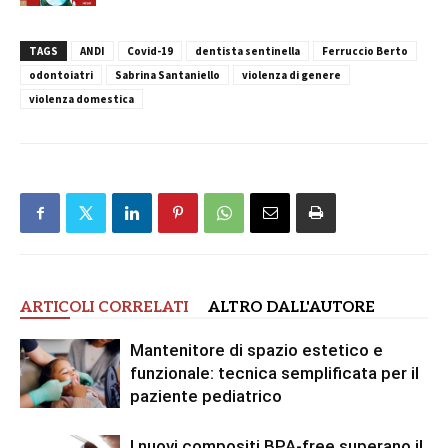
TAGS
ANDI
Covid-19
dentista sentinella
Ferruccio Berto
odontoiatri
Sabrina Santaniello
violenza di genere
violenza domestica
ARTICOLI CORRELATI
ALTRO DALL'AUTORE
Mantenitore di spazio estetico e
funzionale: tecnica semplificata per il
paziente pediatrico
I nuovi compositi BPA-free superano il