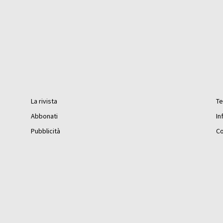
La rivista
Te
Abbonati
In
Pubblicità
Co