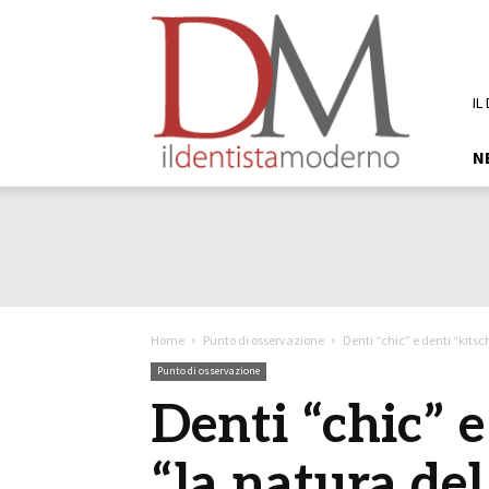
DM
Il
Dentista
Moderno
IL
N
Home
Punto di osservazione
Denti “chic” e denti “kitsch
Punto di osservazione
Denti “chic” e
“la natura del