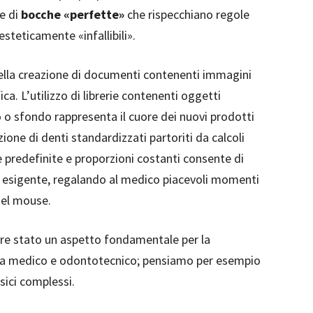
e di
bocche «perfette»
che rispecchiano regole
steticamente «infallibili».
nella creazione di documenti contenenti immagini
ca. L’utilizzo di librerie contenenti oggetti
o o sfondo rappresenta il cuore dei nuovi prodotti
zione di denti standardizzati partoriti da calcoli
 predefinite e proporzioni costanti consente di
iù esigente, regalando al medico piacevoli momenti
del mouse.
mpre stato un aspetto fondamentale per la
ra medico e odontotecnico; pensiamo per esempio
esici complessi.