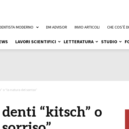
 DENTISTA MODERNO
DM ADVISOR
INVIO ARTICOLI
CHE COS’È D
EWS
LAVORI SCIENTIFICI
LETTERATURA
STUDIO
F
” o “la natura del sorriso”
 denti “kitsch” o
 sorriso”