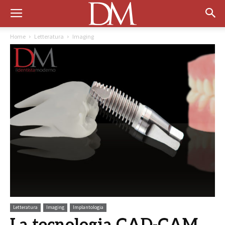
Home
Letteratura
Imaging
Letteratura
Imaging
Implantologia
La tecnologia CAD-CAM