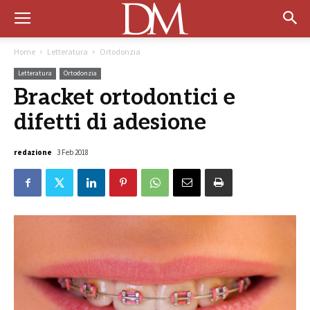
Home
Letteratura
Ortodonzia
Letteratura
Ortodonzia
Bracket ortodontici e
difetti di adesione
redazione
3 Feb 2018