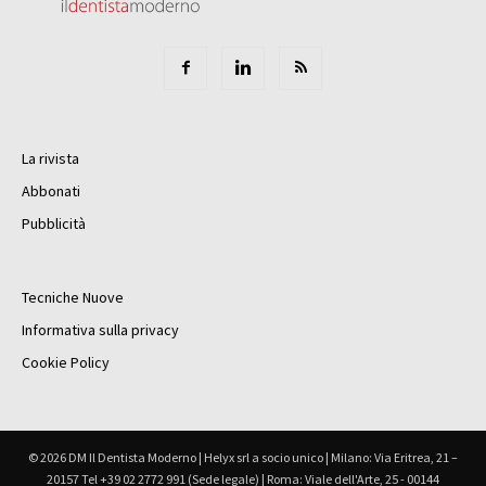
La rivista
Abbonati
Pubblicità
Tecniche Nuove
Informativa sulla privacy
Cookie Policy
© 2026 DM Il Dentista Moderno | Helyx srl a socio unico | Milano: Via Eritrea, 21 –
20157 Tel +39 02 2772 991 (Sede legale) | Roma: Viale dell'Arte, 25 - 00144