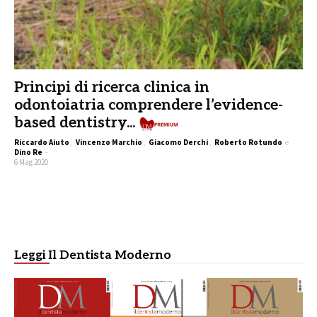
Principi di ricerca clinica in
odontoiatria comprendere l’evidence-
based dentistry...
Pre
Riccardo Aiuto
,
Vincenzo Marchio
,
Giacomo Derchi
,
Roberto Rotundo
e
Dino Re
-
6 Mag 2020
Leggi Il Dentista Moderno