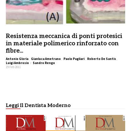
Resistenza meccanica di ponti protesici
in materiale polimerico rinforzato con
fibre...
Antonio Gloria
,
Gianluca Ametrano
,
Paolo Pagliari
,
Roberto De Santis
,
Luigi Ambrosio
e
Sandro Rengo
-
19 Feb 2011
Leggi Il Dentista Moderno