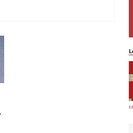
L
Ed
a