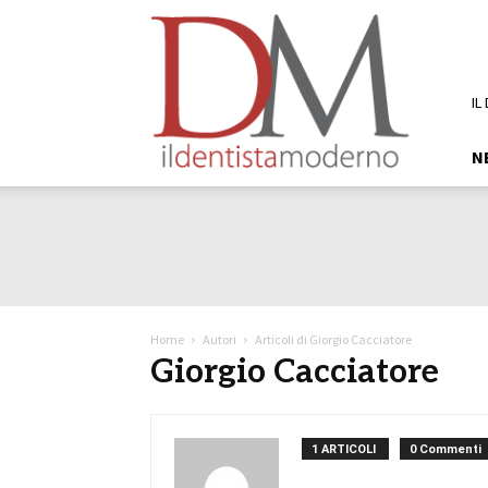
DM
Il
Dentista
Moderno
IL
N
Home
Autori
Articoli di Giorgio Cacciatore
Giorgio Cacciatore
1 ARTICOLI
0 Commenti