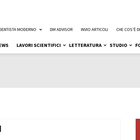
 DENTISTA MODERNO
DM ADVISOR
INVIO ARTICOLI
CHE COS’È D
EWS
LAVORI SCIENTIFICI
LETTERATURA
STUDIO
F