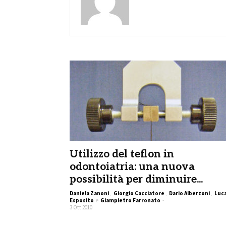
Utilizzo del teflon in
odontoiatria: una nuova
possibilità per diminuire...
Daniela Zanoni
,
Giorgio Cacciatore
,
Dario Alberzoni
,
Luc
Esposito
e
Giampietro Farronato
-
3 Ott 2010