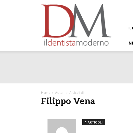
DM
Il
Dentista
Moderno
IL
N
Home
Autori
Articoli di
Filippo Vena
1 ARTICOLI