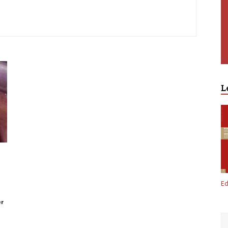
L
Premium
Ed
er