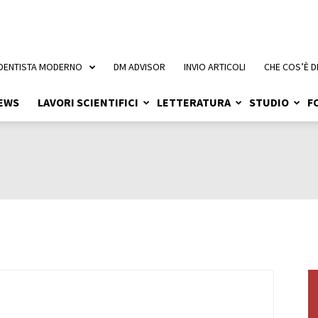
 DENTISTA MODERNO
DM ADVISOR
INVIO ARTICOLI
CHE COS’È D
EWS
LAVORI SCIENTIFICI
LETTERATURA
STUDIO
F