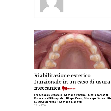
Riabilitazione estetico
funzionale in un caso di usura
meccanica
Francesca Muzzarelli
,
Stefano Pagano
,
Cinzia Barilotti
,
Francesca Di Pasquale
,
Filippo Vena
,
Giuseppe Sasso
,
Pi
Luigi Calderazzo
e
Stefano Cianetti
-
2 Apr 2020