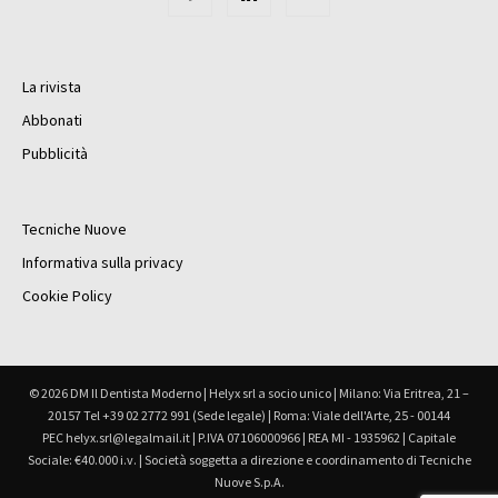
La rivista
Abbonati
Pubblicità
Tecniche Nuove
Informativa sulla privacy
Cookie Policy
© 2026 DM Il Dentista Moderno | Helyx srl a socio unico | Milano: Via Eritrea, 21 –
20157 Tel +39 02 2772 991 (Sede legale) | Roma: Viale dell'Arte, 25 - 00144
PEC helyx.srl@legalmail.it | P.IVA 07106000966 | REA MI - 1935962 | Capitale
Sociale: €40.000 i.v. | Società soggetta a direzione e coordinamento di Tecniche
Nuove S.p.A.