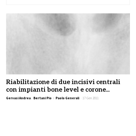
Riabilitazione di due incisivi centrali
con impianti bone level e corone...
Gervasi Andrea
,
Bertani Pio
e
Paolo Generali
-
17 Gen 2011