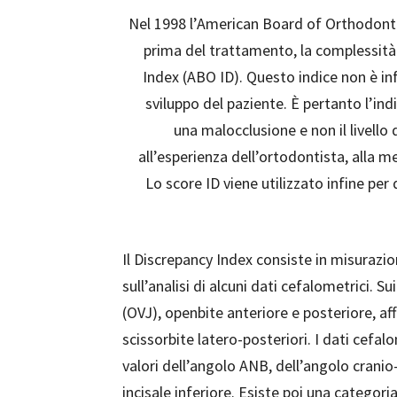
N
el 1998 l’American Board of Orthodont
prima del trattamento, la complessità 
Index (ABO ID). Questo indice non è inf
sviluppo del paziente. È pertanto l’ind
una malocclusione e non il livello 
all’esperienza dell’ortodontista, alla m
Lo score ID viene utilizzato infine pe
Il Discrepancy Index consiste in misurazio
sull’analisi di alcuni dati cefalometrici. 
(OVJ), openbite anteriore e posteriore, a
scissorbite latero-posteriori. I dati cefa
valori dell’angolo ANB, dell’angolo cran
incisale inferiore. Esiste poi una categor