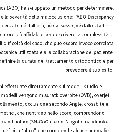
ics (ABO) ha sviluppato un metodo per determinare,
e la severità della malocclusione: l’ABO Discrepancy
luenzato né dall’età, né dal sesso, né dallo stadio di
icatore più affidabile per descrivere la complessità di
di difficoltà del caso, che può essere invece correlata
eccanica utilizzata e alla collaborazione del paziente.
r definire la durata del trattamento ortodontico e per
prevedere il suo esito.
ni effettuate direttamente sui modelli studio e
Sui modelli vengono misurati: overbite (OVB), overjet
ffollamento, occlusione secondo Angle, crossbite e
lometrici, che rientrano nello score, comprendono:
io-mandibolare (SN-GoGn) e dell’angolo mandibolo-
ia, definita “altro”, che comprende alcune anomalie