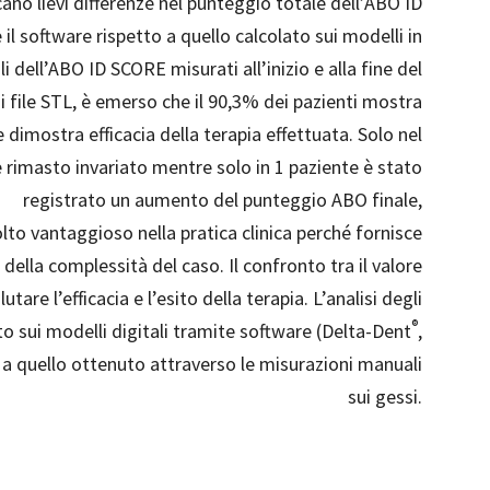
icano lievi differenze nel punteggio totale dell’ABO ID
 il software rispetto a quello calcolato sui modelli in
 dell’ABO ID SCORE misurati all’inizio e alla fine del
i file STL, è emerso che il 90,3% dei pazienti mostra
 dimostra efficacia della terapia effettuata. Solo nel
è rimasto invariato mentre solo in 1 paziente è stato
registrato un aumento del punteggio ABO finale,
lto vantaggioso nella pratica clinica perché fornisce
della complessità del caso. Il confronto tra il valore
utare l’efficacia e l’esito della terapia. L’analisi degli
®
to sui modelli digitali tramite software (Delta-Dent
,
 a quello ottenuto attraverso le misurazioni manuali
sui gessi.