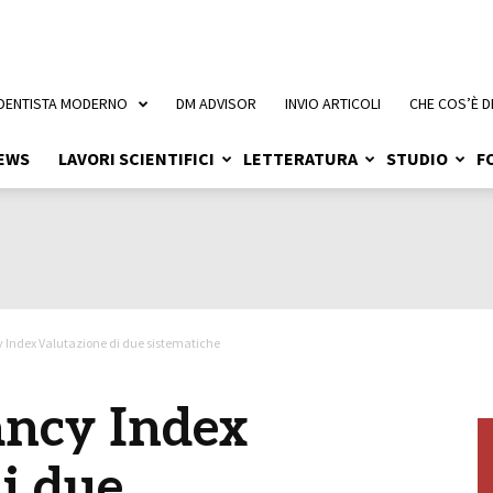
 DENTISTA MODERNO
DM ADVISOR
INVIO ARTICOLI
CHE COS’È D
EWS
LAVORI SCIENTIFICI
LETTERATURA
STUDIO
F
 Index Valutazione di due sistematiche
ncy Index
i due