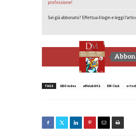
professione!
Sei già abbonato? Effettua il login e leggi l’arti
Abbona
TAGS
ABO index
affidabilità
DM Club
ortod