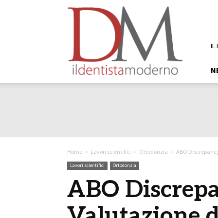
DM
Il
Dentista
Moderno
IL
N
Home
Lavori scientifici
Ortodonzia
ABO Discrepancy
Lavori scientifici
Ortodonzia
ABO Discrepa
Valutazione d