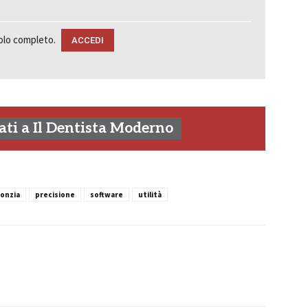
colo completo.
ACCEDI
ti a Il Dentista Moderno
onzia
precisione
software
utilità