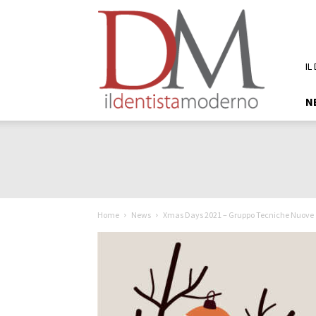
DM
Il
Dentista
Moderno
IL
N
Home
News
Xmas Days 2021 – Gruppo Tecniche Nuove