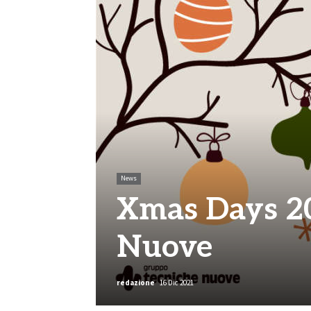
News
Xmas Days 20
Nuove
redazione
16 Dic 2021