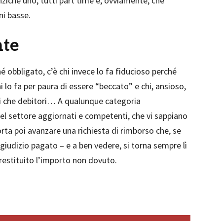
nziché uno, tutti part time e, ovviamente, che
ni basse.
nte
é obbligato, c’è chi invece lo fa fiducioso perché
i lo fa per paura di essere “beccato” e chi, ansioso,
ri che debitori… A qualunque categoria
del settore aggiornati e competenti, che vi sappiano
rta poi avanzare una richiesta di rimborso che, se
iudizio pagato – e a ben vedere, si torna sempre lì
à restituito l’importo non dovuto.