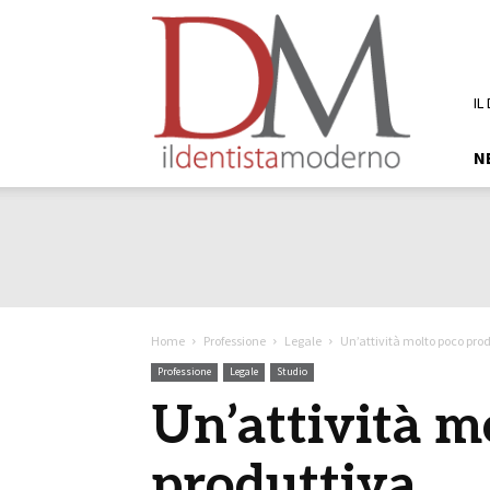
DM
Il
Dentista
Moderno
IL
N
Home
Professione
Legale
Un’attività molto poco pro
Professione
Legale
Studio
Un’attività m
produttiva