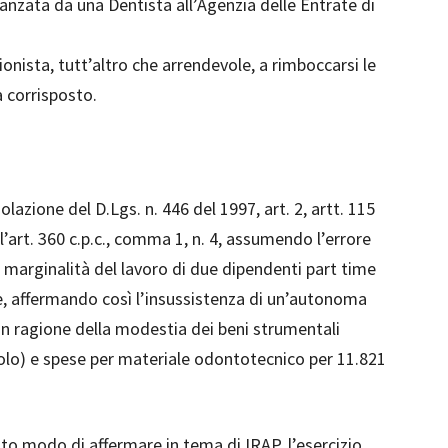
avanzata da una Dentista all’Agenzia delle Entrate di
ionista, tutt’altro che arrendevole, a rimboccarsi le
à corrisposto.
lazione del D.Lgs. n. 446 del 1997, art. 2, artt. 115
 all’art. 360 c.p.c., comma 1, n. 4, assumendo l’errore
la marginalità del lavoro di due dipendenti part time
e, affermando così l’insussistenza di un’autonoma
 in ragione della modestia dei beni strumentali
colo) e spese per materiale odontotecnico per 11.821
o modo di affermare in tema di IRAP, l’esercizio