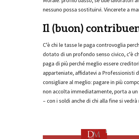
Morale: profilo basso, se due lavoratori a
nessuno possa sostituirvi. Vincerete a ma
Il (buon) contribue
C’è chi le tasse le paga controvoglia perch
dotato di un profondo senso civico, c’è ch
paga di più perché meglio essere credito
apparteniate, affidatevi a Professionisti 
consigliare al meglio: pagare in più compo
non accolta immediatamente, porta a un g
– con i soldi anche di chi alla fine si vedr