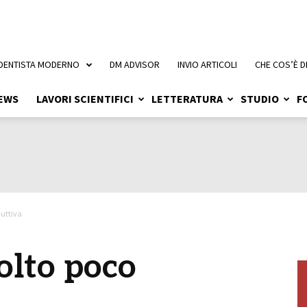
 DENTISTA MODERNO
DM ADVISOR
INVIO ARTICOLI
CHE COS’È D
EWS
LAVORI SCIENTIFICI
LETTERATURA
STUDIO
F
duttiva
olto poco