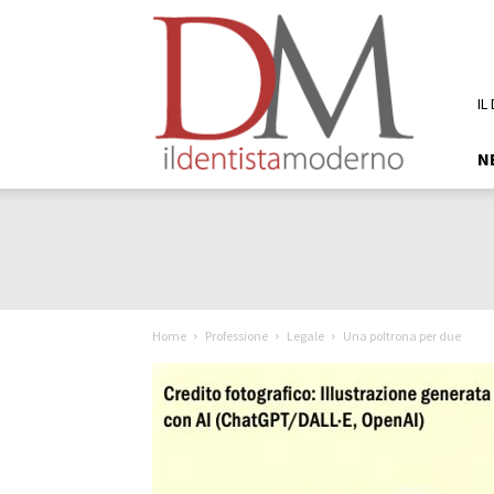
DM
Il
Dentista
Moderno
IL
N
Home
Professione
Legale
Una poltrona per due