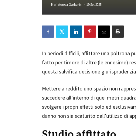
Mariateresa Garbarini
-
19 Set 2025
In periodi difficili, affittare una poltron
fatto per timore di altre (le ennesime) re
questa salvifica decisione giurisprudenzia
Mettere a reddito uno spazio non rappres
succedere all’interno di quei metri quadra
svolgere i propri effetti solo ed esclusiv
danno non sia scaturito dall’utilizzo di a
Studio affittato...