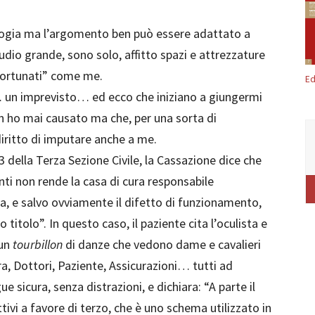
logia ma l’argomento ben può essere adattato a
udio grande, sono solo, affitto spazi e attrezzature
fortunati” come me.
Ed
 un imprevisto… ed ecco che iniziano a giungermi
on ho mai causato ma che, per una sorta di
diritto di imputare anche a me.
 della Terza Sezione Civile, la Cassazione dice che
enti non rende la casa di cura responsabile
zza, e salvo ovviamente il difetto di funzionamento,
o titolo”. In questo caso, il paziente cita l’oculista e
 un
tourbillon
di danze che vedono dame e cavalieri
ra, Dottori, Paziente, Assicurazioni… tutti ad
e sicura, senza distrazioni, e dichiara: “A parte il
tivi a favore di terzo, che è uno schema utilizzato in