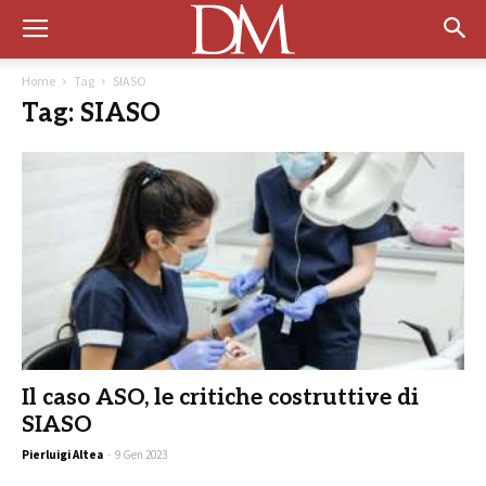
Home
Tag
SIASO
Tag: SIASO
Il caso ASO, le critiche costruttive di
SIASO
Pierluigi Altea
-
9 Gen 2023